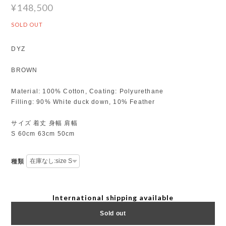
¥148,500
SOLD OUT
DYZ
BROWN
Material: 100% Cotton, Coating: Polyurethane
Filling: 90% White duck down, 10% Feather
サイズ 着丈 身幅 肩幅
S 60cm 63cm 50cm
種類
International shipping available
Sold out