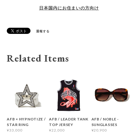
日本国内にお住まいの方向け
通報する
Related Items
AFB × HYPNOTIZE /
AFB / LEADER TANK
AFB / NOBLE -
STAR RING
TOP JERSEY
SUNGLASSES
¥33,000
¥22,000
¥20,900