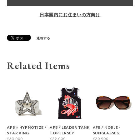
日本国内にお住まいの方向け
通報する
Related Items
AFB × HYPNOTIZE /
AFB / LEADER TANK
AFB / NOBLE -
STAR RING
TOP JERSEY
SUNGLASSES
¥33,000
¥22,000
¥20,900