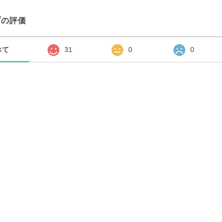
プの評価
べて
31
0
0