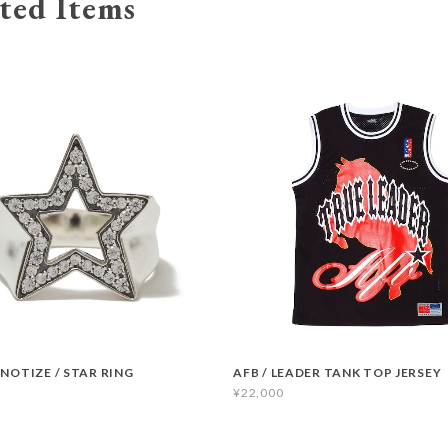
ted Items
PNOTIZE / STAR RING
AFB / LEADER TANK TOP JERSEY
¥22,000