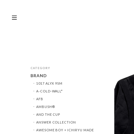
CATEGORY
BRAND
1017 ALYX 9SM
A-COLD-WALL*
AFB
AMBUSH®︎
AND THE CUP
ANSWER COLLECTION
AWESOME BOY × ICHIRYU MADE