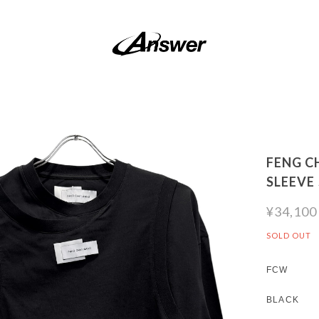
FENG C
SLEEVE
¥34,100
SOLD OUT
FCW
BLACK