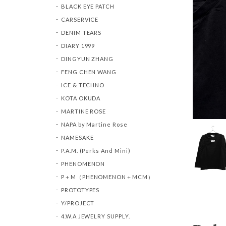
BLACK EYE PATCH
CARSERVICE
DENIM TEARS
DIARY 1999
DINGYUN ZHANG
FENG CHEN WANG
ICE & TECHNO
KOTA OKUDA
MARTINE ROSE
NAPA by Martine Rose
NAMESAKE
P.A.M. (Perks And Mini)
PHENOMENON
P＋M（PHENOMENON＋MCM）
PROTOTYPES
Y/PROJECT
4.W.A JEWELRY SUPPLY.