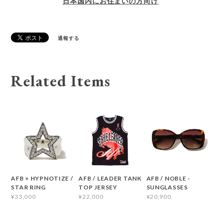
日本国内にお住まいの方向け
通報する
Related Items
AFB × HYPNOTIZE /
AFB / LEADER TANK
AFB / NOBLE -
STAR RING
TOP JERSEY
SUNGLASSES
¥33,000
¥22,000
¥20,900