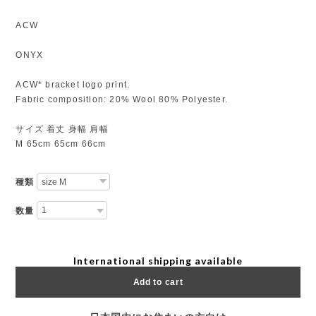
ACW
ONYX
ACW* bracket logo print.
Fabric composition: 20% Wool 80% Polyester.
サイズ 着丈 身幅 肩幅
M 65cm 65cm 66cm
種類
数量
International shipping available
Add to cart