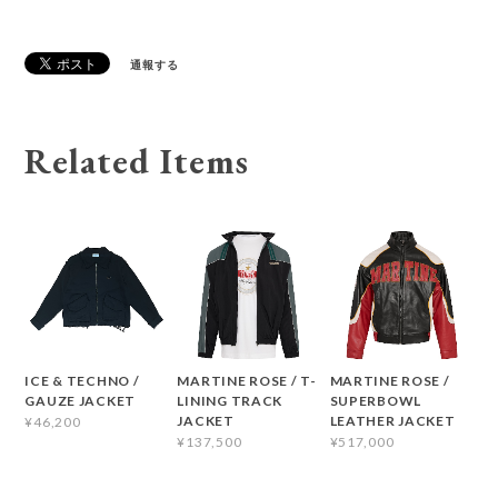
通報する
Related Items
ICE & TECHNO /
MARTINE ROSE / T-
MARTINE ROSE /
GAUZE JACKET
LINING TRACK
SUPERBOWL
JACKET
LEATHER JACKET
¥46,200
¥137,500
¥517,000