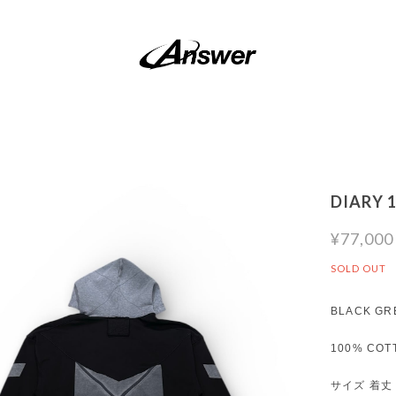
DIARY 1
¥77,000
SOLD OUT
BLACK GR
100% COT
サイズ 着丈