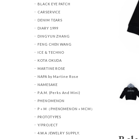
BLACK EYE PATCH
CARSERVICE
DENIM TEARS
DIARY 1999
DINGYUN ZHANG
FENG CHEN WANG
ICE & TECHNO
KOTA OKUDA
MARTINE ROSE
NAPA by Martine Rose
NAMESAKE
P.A.M. (Perks And Mini)
PHENOMENON
P＋M（PHENOMENON＋MCM）
PROTOTYPES
Y/PROJECT
4.W.A JEWELRY SUPPLY.