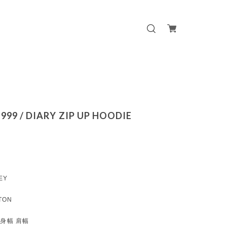
999 / DIARY ZIP UP HOODIE
EY
TON
 身幅 肩幅