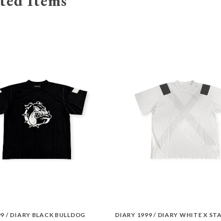
ted Items
99 / DIARY BLACK BULLDOG
DIARY 1999 / DIARY WHITE X S