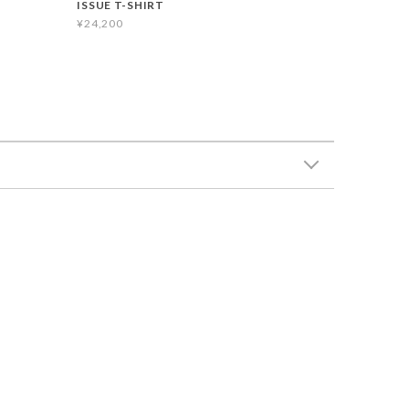
ISSUE T-SHIRT
¥24,200