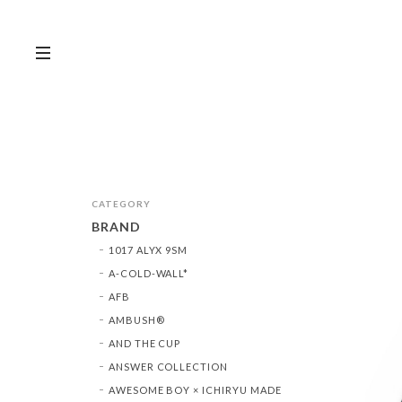
CATEGORY
BRAND
1017 ALYX 9SM
A-COLD-WALL*
AFB
AMBUSH®︎
AND THE CUP
ANSWER COLLECTION
AWESOME BOY × ICHIRYU MADE