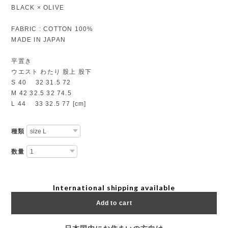
BLACK × OLIVE
FABRIC : COTTON 100%
MADE IN JAPAN
平置き
ウエスト わたり 股上 股下
S 40 32 31.5 72
M 42 32.5 32 74.5
L 44 33 32.5 77 [cm]
種類
数量
International shipping available
Add to cart