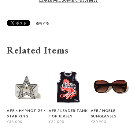
日本国内にお住まいの方向け
通報する
Related Items
AFB × HYPNOTIZE /
AFB / LEADER TANK
AFB / NOBLE -
STAR RING
TOP JERSEY
SUNGLASSES
¥33,000
¥22,000
¥20,900