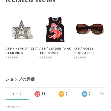
AFB × HYPNOTIZE /
AFB / LEADER TANK
AFB / NOBLE -
STAR RING
TOP JERSEY
SUNGLASSES
¥33,000
¥22,000
¥20,900
ショップの評価
すべて
31
0
0
CATEGORY