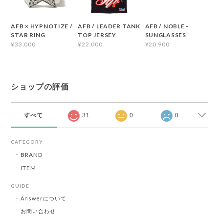
AFB × HYPNOTIZE /
AFB / LEADER TANK
AFB / NOBLE -
STAR RING
TOP JERSEY
SUNGLASSES
¥33,000
¥22,000
¥20,900
ショップの評価
すべて
31
0
0
CATEGORY
BRAND
ITEM
GUIDE
Answerについて
お問い合わせ