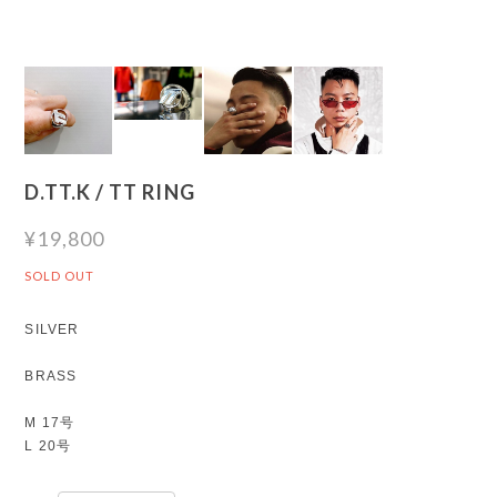
D.TT.K / TT RING
¥19,800
SOLD OUT
SILVER
BRASS
M 17号
L 20号