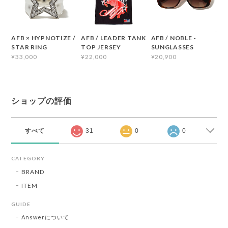
AFB × HYPNOTIZE /
AFB / LEADER TANK
AFB / NOBLE -
STAR RING
TOP JERSEY
SUNGLASSES
¥33,000
¥22,000
¥20,900
ショップの評価
すべて
31
0
0
CATEGORY
BRAND
ITEM
GUIDE
Answerについて