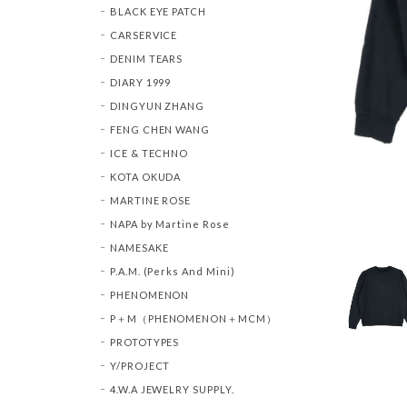
BLACK EYE PATCH
CARSERVICE
DENIM TEARS
DIARY 1999
DINGYUN ZHANG
FENG CHEN WANG
ICE & TECHNO
KOTA OKUDA
MARTINE ROSE
NAPA by Martine Rose
NAMESAKE
P.A.M. (Perks And Mini)
PHENOMENON
P＋M（PHENOMENON＋MCM）
PROTOTYPES
Y/PROJECT
4.W.A JEWELRY SUPPLY.