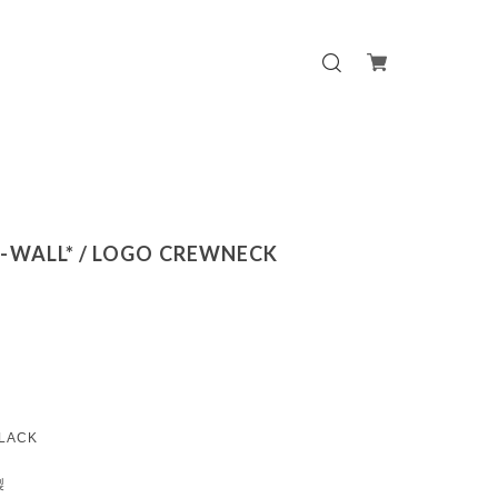
-WALL* / LOGO CREWNECK
BLACK
製