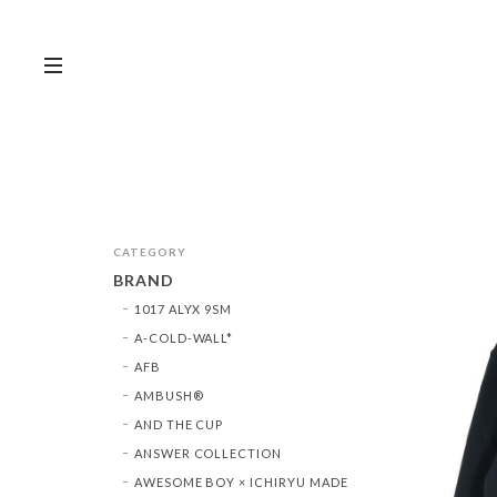
CATEGORY
BRAND
1017 ALYX 9SM
A-COLD-WALL*
AFB
AMBUSH®︎
AND THE CUP
ANSWER COLLECTION
AWESOME BOY × ICHIRYU MADE