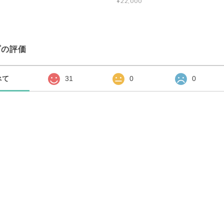
¥22,000
プの評価
べて
31
0
0