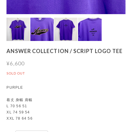
ANSWER COLLECTION / SCRIPT LOGO TEE
¥6,600
SOLD OUT
PURPLE
着丈 身幅 肩幅
L 70 56 51
XL 74 59 54
XXL 78 64 56