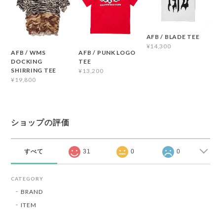
AFB / BLADE TEE
¥14,300
AFB / WMS
AFB / PUNK LOGO
DOCKING
TEE
SHIRRING TEE
¥13,200
¥19,800
ショップの評価
すべて
31
0
0
CATEGORY
BRAND
ITEM