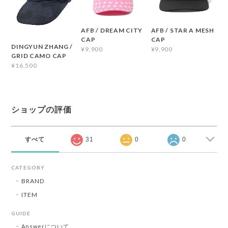
AFB / DREAM CITY
AFB / STAR A MESH
CAP
CAP
DINGYUN ZHANG /
¥9,900
¥9,900
GRID CAMO CAP
¥16,500
ショップの評価
すべて
31
0
0
CATEGORY
BRAND
ITEM
GUIDE
Answerについて