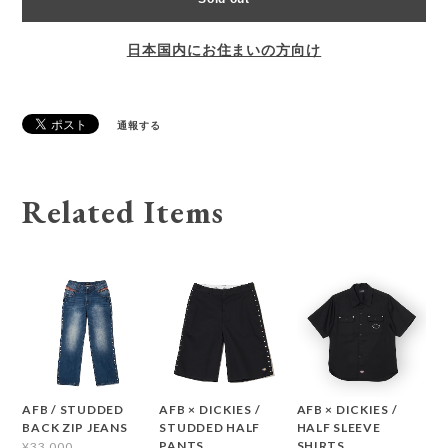
日本国内にお住まいの方向け
通報する
Related Items
AFB / STUDDED
AFB × DICKIES /
AFB × DICKIES /
BACK ZIP JEANS
STUDDED HALF
HALF SLEEVE
PANTS
SHIRTS
¥33,000