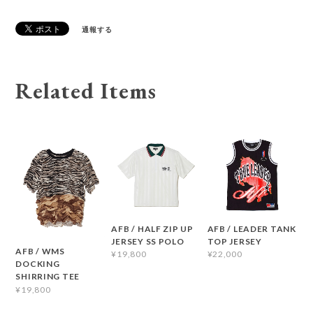
通報する
Related Items
AFB / HALF ZIP UP
AFB / LEADER TANK
JERSEY SS POLO
TOP JERSEY
AFB / WMS
¥19,800
¥22,000
DOCKING
SHIRRING TEE
¥19,800