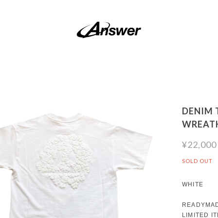
DENIM 
WREATH
¥22,000
SOLD OUT
WHITE
READYMAD
LIMITED I