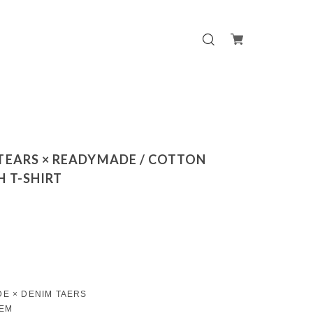
TEARS × READYMADE / COTTON
 T-SHIRT
E × DENIM TAERS
TEM