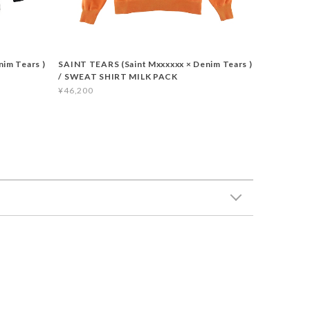
im Tears )
SAINT TEARS (Saint Mxxxxxx × Denim Tears )
/ SWEAT SHIRT MILK PACK
¥46,200