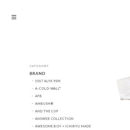
CATEGORY
BRAND
1017 ALYX 9SM
A-COLD-WALL*
AFB
AMBUSH®︎
AND THE CUP
ANSWER COLLECTION
AWESOME BOY × ICHIRYU MADE