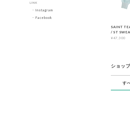
LINK
Instagram
Facebook
SAINT TEA
/ ST SWE
¥47,300
ショッ
す