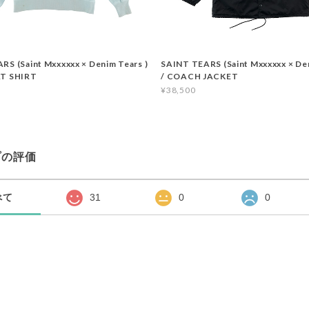
RS (Saint Mxxxxxx × Denim Tears )
SAINT TEARS (Saint Mxxxxxx × Den
AT SHIRT
/ COACH JACKET
¥38,500
プの評価
べて
31
0
0