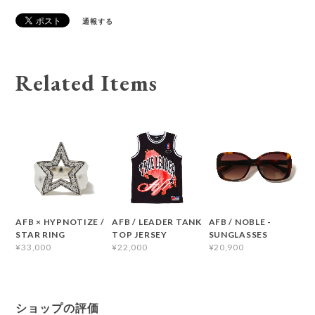
通報する
Related Items
AFB × HYPNOTIZE /
AFB / LEADER TANK
AFB / NOBLE -
STAR RING
TOP JERSEY
SUNGLASSES
¥33,000
¥22,000
¥20,900
ショップの評価