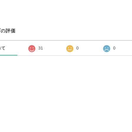
プの評価
べて
31
0
0