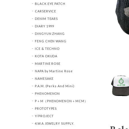
BLACK EYE PATCH
CARSERVICE
DENIM TEARS
DIARY 1999
DINGYUN ZHANG
FENG CHEN WANG
ICE & TECHNO
KOTA OKUDA
MARTINE ROSE
NAPA by Martine Rose
NAMESAKE
P.A.M. (Perks And Mini)
PHENOMENON
P＋M（PHENOMENON＋MCM）
PROTOTYPES
Y/PROJECT
4.W.A JEWELRY SUPPLY.