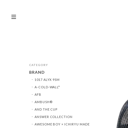
CATEGORY
BRAND
1017 ALYX 9SM
A-COLD-WALL*
AFB
AMBUSH®︎
AND THE CUP
ANSWER COLLECTION
AWESOME BOY × ICHIRYU MADE