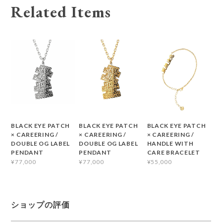
Related Items
BLACK EYE PATCH
BLACK EYE PATCH
BLACK EYE PATCH
× CAREERING /
× CAREERING /
× CAREERING /
DOUBLE OG LABEL
DOUBLE OG LABEL
HANDLE WITH
PENDANT
PENDANT
CARE BRACELET
¥77,000
¥77,000
¥55,000
ショップの評価