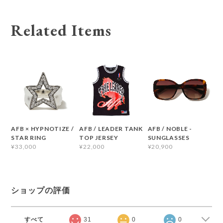
Related Items
AFB × HYPNOTIZE /
AFB / LEADER TANK
AFB / NOBLE -
STAR RING
TOP JERSEY
SUNGLASSES
¥33,000
¥22,000
¥20,900
ショップの評価
すべて
31
0
0