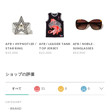
AFB × HYPNOTIZE /
AFB / LEADER TANK
AFB / NOBLE -
STAR RING
TOP JERSEY
SUNGLASSES
¥33,000
¥22,000
¥20,900
ショップの評価
すべて
31
0
0
CATEGORY
BRAND