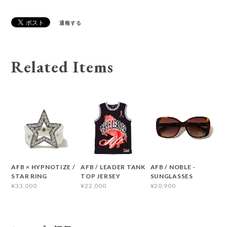
通報する
Related Items
AFB × HYPNOTIZE /
AFB / LEADER TANK
AFB / NOBLE -
STAR RING
TOP JERSEY
SUNGLASSES
¥33,000
¥22,000
¥20,900