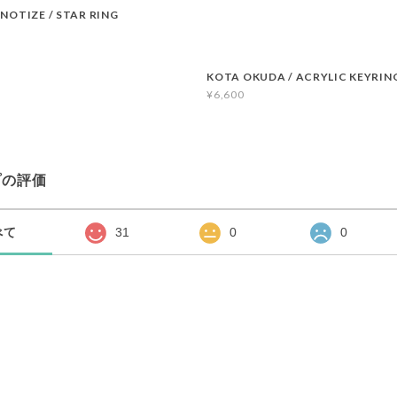
PNOTIZE / STAR RING
KOTA OKUDA / ACRYLIC KEYRING
¥6,600
プの評価
べて
31
0
0