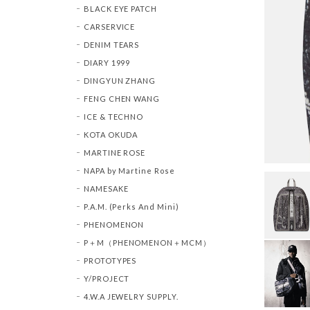
BLACK EYE PATCH
CARSERVICE
DENIM TEARS
DIARY 1999
DINGYUN ZHANG
FENG CHEN WANG
ICE & TECHNO
KOTA OKUDA
MARTINE ROSE
NAPA by Martine Rose
NAMESAKE
P.A.M. (Perks And Mini)
PHENOMENON
P＋M（PHENOMENON＋MCM）
PROTOTYPES
Y/PROJECT
4.W.A JEWELRY SUPPLY.