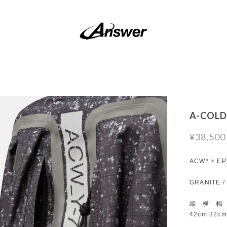
A-COLD
¥38,500
ACW* × EP
GRANITE /
縦 横 幅
42cm 32cm