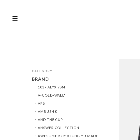
CATEGORY
BRAND
1017 ALYX 9SM
A-COLD-WALL*
AFB
AMBUSH®︎
AND THE CUP
ANSWER COLLECTION
AWESOME BOY × ICHIRYU MADE