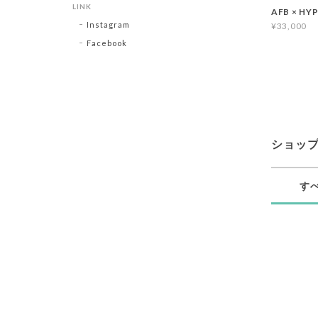
LINK
AFB × HY
Instagram
¥33,000
Facebook
ショッ
す