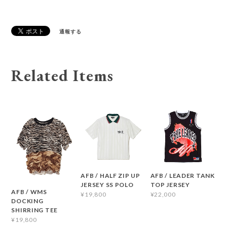
通報する
Related Items
AFB / HALF ZIP UP
AFB / LEADER TANK
JERSEY SS POLO
TOP JERSEY
AFB / WMS
¥19,800
¥22,000
DOCKING
SHIRRING TEE
¥19,800