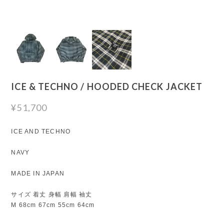
ICE & TECHNO / HOODED CHECK JACKET
¥51,700
ICE AND TECHNO
NAVY
MADE IN JAPAN
サイズ 着丈 身幅 肩幅 袖丈
M 68cm 67cm 55cm 64cm