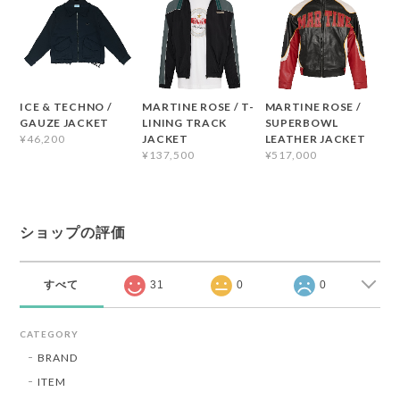
ICE & TECHNO /
MARTINE ROSE / T-
MARTINE ROSE /
GAUZE JACKET
LINING TRACK
SUPERBOWL
JACKET
LEATHER JACKET
¥46,200
¥137,500
¥517,000
ショップの評価
すべて
31
0
0
CATEGORY
BRAND
ITEM