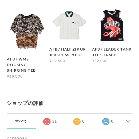
AFB / HALF ZIP UP
AFB / LEADER TANK
JERSEY SS POLO
TOP JERSEY
AFB / WMS
¥19,800
¥22,000
DOCKING
SHIRRING TEE
¥19,800
ショップの評価
すべて
31
0
0
CATEGORY