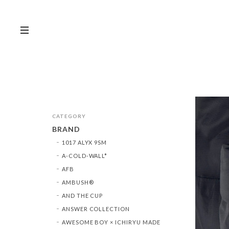
CATEGORY
BRAND
1017 ALYX 9SM
A-COLD-WALL*
AFB
AMBUSH®︎
AND THE CUP
ANSWER COLLECTION
AWESOME BOY × ICHIRYU MADE