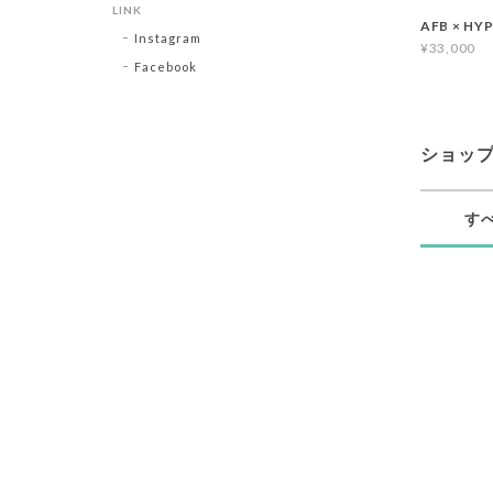
LINK
AFB × HY
Instagram
¥33,000
Facebook
ショッ
す