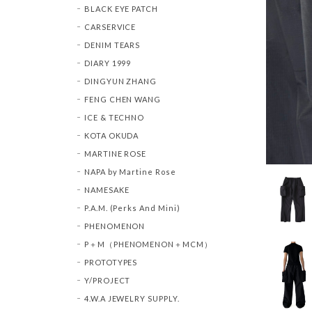
BLACK EYE PATCH
CARSERVICE
DENIM TEARS
DIARY 1999
DINGYUN ZHANG
FENG CHEN WANG
ICE & TECHNO
KOTA OKUDA
MARTINE ROSE
NAPA by Martine Rose
NAMESAKE
P.A.M. (Perks And Mini)
PHENOMENON
P＋M（PHENOMENON＋MCM）
PROTOTYPES
Y/PROJECT
4.W.A JEWELRY SUPPLY.