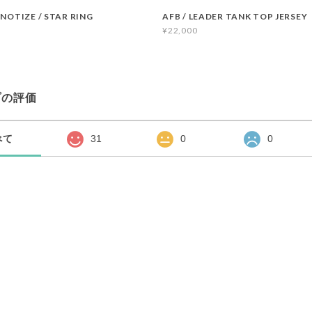
PNOTIZE / STAR RING
AFB / LEADER TANK TOP JERSEY
¥22,000
プの評価
べて
31
0
0