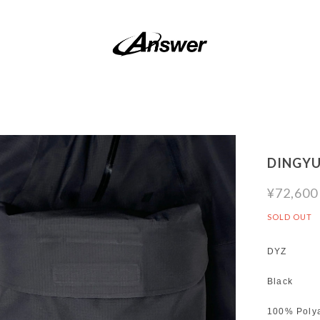
DINGYU
¥72,600
SOLD OUT
DYZ
Black
100% Poly