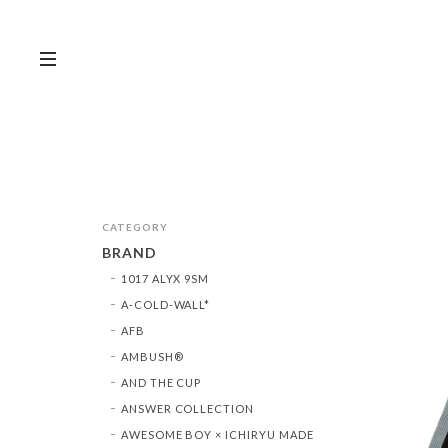
CATEGORY
BRAND
1017 ALYX 9SM
A-COLD-WALL*
AFB
AMBUSH®︎
AND THE CUP
ANSWER COLLECTION
AWESOME BOY × ICHIRYU MADE