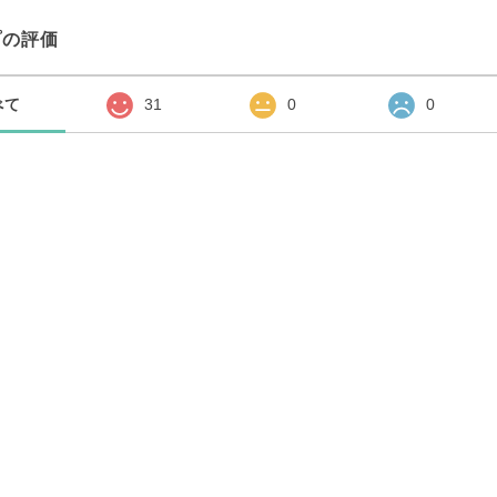
プの評価
べて
31
0
0