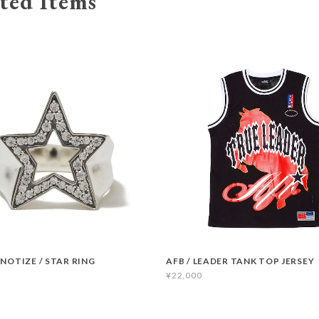
ted Items
PNOTIZE / STAR RING
AFB / LEADER TANK TOP JERSEY
¥22,000