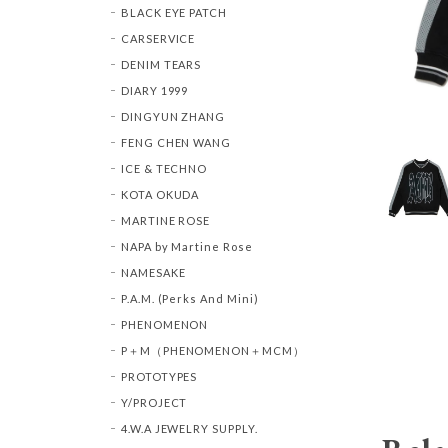
BLACK EYE PATCH
CARSERVICE
DENIM TEARS
DIARY 1999
DINGYUN ZHANG
FENG CHEN WANG
ICE & TECHNO
KOTA OKUDA
MARTINE ROSE
NAPA by Martine Rose
NAMESAKE
P.A.M. (Perks And Mini)
PHENOMENON
P＋M（PHENOMENON＋MCM）
PROTOTYPES
Y/PROJECT
4.W.A JEWELRY SUPPLY.