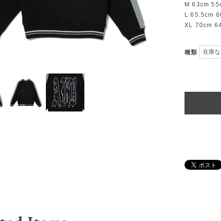
M 63cm 55
L 65.5cm 
XL 70cm 6
種類