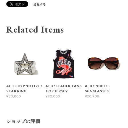
通報する
Related Items
AFB × HYPNOTIZE /
AFB / LEADER TANK
AFB / NOBLE -
STAR RING
TOP JERSEY
SUNGLASSES
¥33,000
¥22,000
¥20,900
ショップの評価