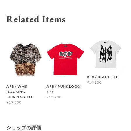
Related Items
AFB / BLADE TEE
¥14,300
AFB / WMS
AFB / PUNK LOGO
DOCKING
TEE
SHIRRING TEE
¥13,200
¥19,800
ショップの評価