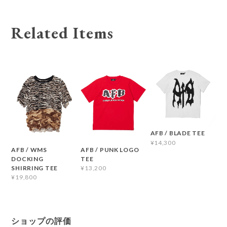
Related Items
AFB / BLADE TEE
¥14,300
AFB / WMS
AFB / PUNK LOGO
DOCKING
TEE
SHIRRING TEE
¥13,200
¥19,800
ショップの評価