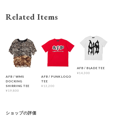
Related Items
AFB / BLADE TEE
¥14,300
AFB / WMS
AFB / PUNK LOGO
DOCKING
TEE
SHIRRING TEE
¥13,200
¥19,800
ショップの評価