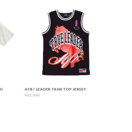
LO
AFB / LEADER TANK TOP JERSEY
¥22,000