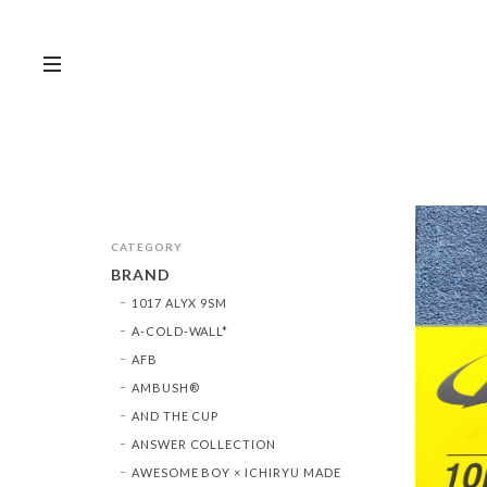
CATEGORY
BRAND
1017 ALYX 9SM
A-COLD-WALL*
AFB
AMBUSH®︎
AND THE CUP
ANSWER COLLECTION
AWESOME BOY × ICHIRYU MADE