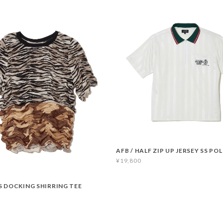
AFB / HALF ZIP UP JERSEY SS PO
¥19,800
S DOCKING SHIRRING TEE