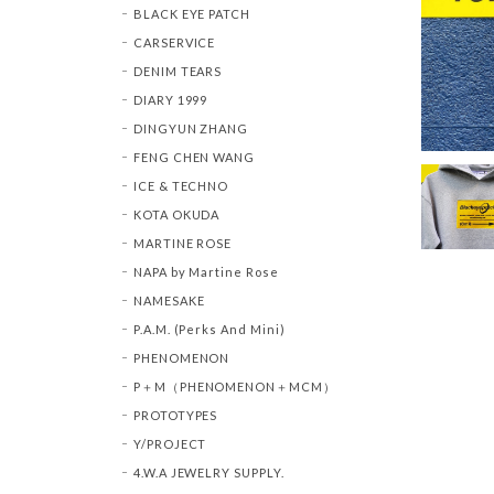
BLACK EYE PATCH
CARSERVICE
DENIM TEARS
DIARY 1999
DINGYUN ZHANG
FENG CHEN WANG
ICE & TECHNO
KOTA OKUDA
MARTINE ROSE
NAPA by Martine Rose
NAMESAKE
P.A.M. (Perks And Mini)
PHENOMENON
P＋M（PHENOMENON＋MCM）
PROTOTYPES
Y/PROJECT
4.W.A JEWELRY SUPPLY.