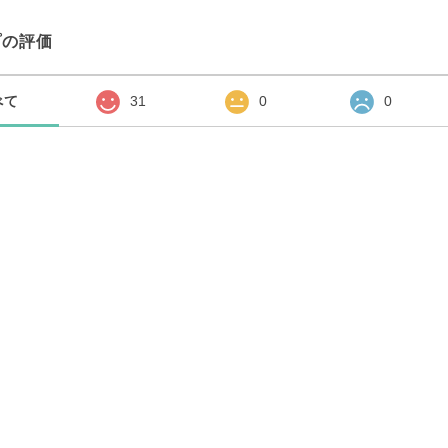
プの評価
べて
31
0
0