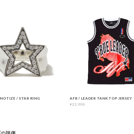
PNOTIZE / STAR RING
AFB / LEADER TANK TOP JERSEY
¥22,000
プの評価