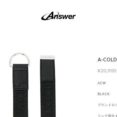
A-COLD
¥20,900
ACW
BLACK
ブランドロ
リング部分 縦