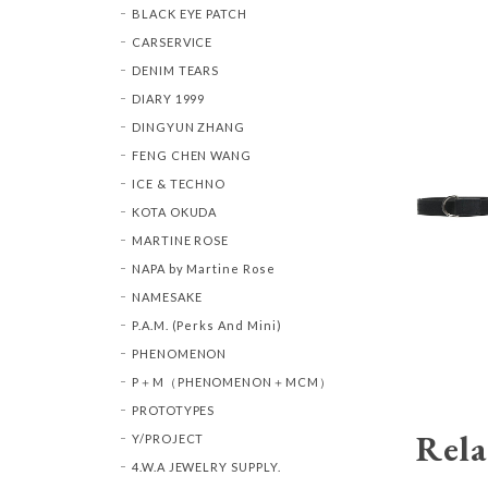
BLACK EYE PATCH
CARSERVICE
DENIM TEARS
DIARY 1999
DINGYUN ZHANG
FENG CHEN WANG
ICE & TECHNO
KOTA OKUDA
MARTINE ROSE
NAPA by Martine Rose
NAMESAKE
P.A.M. (Perks And Mini)
PHENOMENON
P＋M（PHENOMENON＋MCM）
PROTOTYPES
Rela
Y/PROJECT
4.W.A JEWELRY SUPPLY.