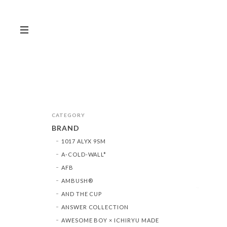
CATEGORY
BRAND
1017 ALYX 9SM
A-COLD-WALL*
AFB
AMBUSH®︎
AND THE CUP
ANSWER COLLECTION
AWESOME BOY × ICHIRYU MADE