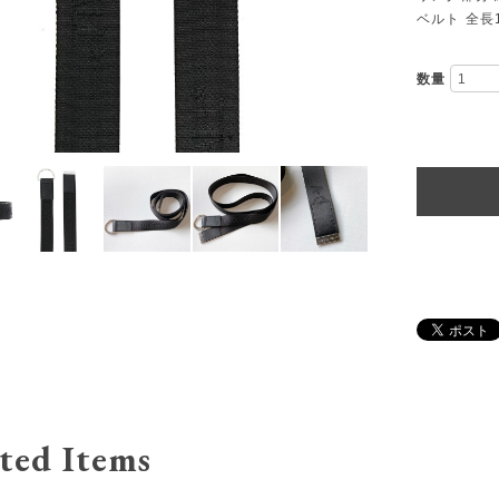
ベルト 全長1
数量
ted Items