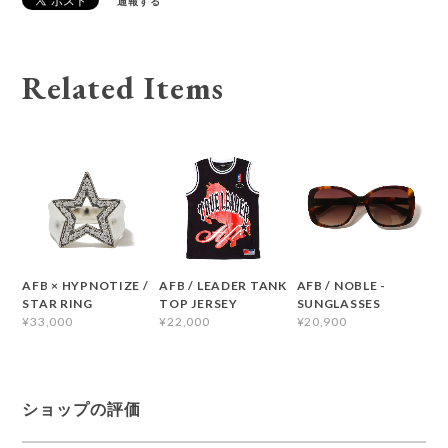
通報する
Related Items
AFB × HYPNOTIZE /
AFB / LEADER TANK
AFB / NOBLE -
STAR RING
TOP JERSEY
SUNGLASSES
¥33,000
¥22,000
¥20,900
ショップの評価