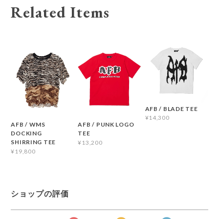
Related Items
AFB / BLADE TEE
¥14,300
AFB / WMS
AFB / PUNK LOGO
DOCKING
TEE
SHIRRING TEE
¥13,200
¥19,800
ショップの評価